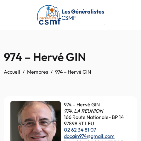
Passer au contenu principal
Les Généralistes
CSMF
974 – Hervé GIN
Accueil
Membres
974 – Hervé GIN
974 – Hervé GIN
974. LA REUNION
166 Route Nationale- BP 14
97898 ST LEU
02 62 34 81 07
docgin974@gmail.com