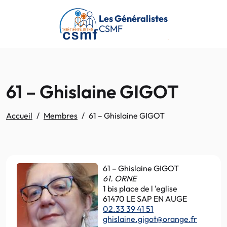
Passer au contenu principal
Les Généralistes
CSMF
61 – Ghislaine GIGOT
Accueil
Membres
61 – Ghislaine GIGOT
61 – Ghislaine GIGOT
61. ORNE
1 bis place de l 'eglise
61470 LE SAP EN AUGE
02.33 39 41 51
ghislaine.gigot@orange.fr