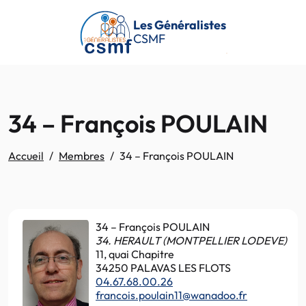
Passer au contenu principal
Les Généralistes
CSMF
34 – François POULAIN
Accueil
Membres
34 – François POULAIN
34 – François POULAIN
34. HERAULT (MONTPELLIER LODEVE)
11, quai Chapitre
34250 PALAVAS LES FLOTS
04.67.68.00.26
francois.poulain11@wanadoo.fr