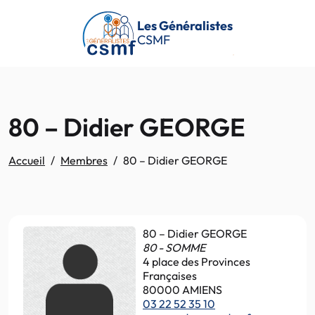
Passer au contenu principal
Les Généralistes
CSMF
80 – Didier GEORGE
Accueil
Membres
80 – Didier GEORGE
80 – Didier GEORGE
80 - SOMME
4 place des Provinces
Françaises
80000 AMIENS
03 22 52 35 10