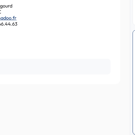
ugourd
C
adoo.fr
66.44.63