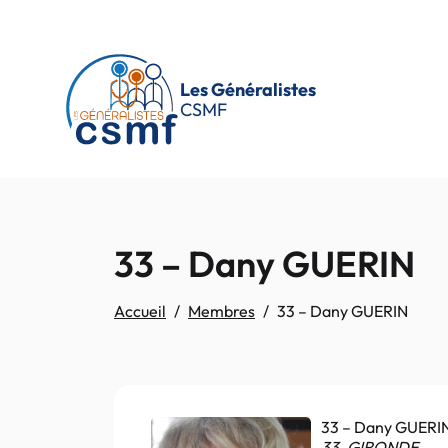
Passer au contenu principal
Les Généralistes
CSMF
33 – Dany GUERIN
Accueil
Membres
33 – Dany GUERIN
33 – Dany GUERI
33. GIRONDE