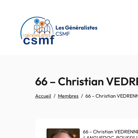
Passer au contenu principal
Les Généralistes
CSMF
66 – Christian VED
Accueil
Membres
66 – Christian VEDREN
66 – Christian VEDRENN
LANGUEDOC-ROUSSIL