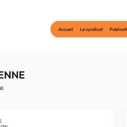
Accueil
Le syndicat
Publicat
RENNE
NE
E
LON