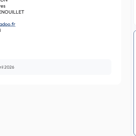
res
FENOUILLET
adoo.fr
8
ril 2026