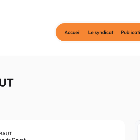
Accueil
Le syndicat
Publicat
AUT
RIBAUT
use de Douet