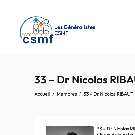
Passer au contenu principal
Les Généralistes
CSMF
33 – Dr Nicolas RIB
Accueil
Membres
33 – Dr Nicolas RIBAUT
33 – Dr Nicolas 
45 rue de la pelo