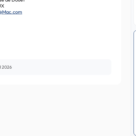
UX
@Mac.com
il 2026