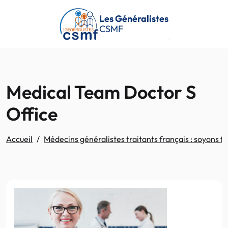
Passer au contenu principal
Les Généralistes
CSMF
Medical Team Doctor S
Office
Accueil
Médecins généralistes traitants français : soyons fie