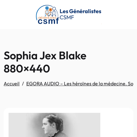
Passer au contenu principal
Les Généralistes
CSMF
Sophia Jex Blake
880×440
Accueil
EGORA AUDIO – Les héroïnes de la médecine. Sophi