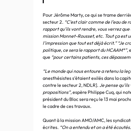
Pour Jérôme Marty, ce qui se trame derrière
secteur 2
. “C’est clair comme de l’eau de r
rapport qu’ils vont rendre, vous verrez que c
mission Monnet-Rousset, etc. Tout ça est 
l’impression que tout est déjà écrit.” “Je cr
politique, ce sera le rapport du HCAAM*”,
que
“pour certains patients, ces dépassemen
“Le monde qui nous entoure a retenu la le
anesthésistes s’étaient exilés dans la capi
contre le secteur 2, NDLR].
Je pense qu’ils 
propositions”,
espère Philippe Cuq, qui no
président du Bloc sera reçu le 13 mai proc
le cadre de ces travaux.
Quant à la mission AMO/AMC, les syndicats
écrites.
“On a entendu et on a été écoutés. 