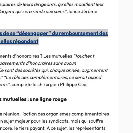
 salaires de leurs dirigeants, qu’elles modifient leur
’argent qui sera rendu aux soins”,
lance Jérôme
ns de se “désengager” du remboursement des
elles répondent
ments d’honoraires ? Les mutuelles
“touchent
passements d’honoraires sans aucun
e sont des sociétés qui, chaque année, augmentent
 %.” “Le rôle des complémentaires, ce serait quand
ents”,
complète le chirurgien Philippe Cuq.
 mutuelles : une ligne rouge
tte réunion, l’action des organismes complémentaires
 sujet majeur pour les syndicats, mais qui souffre
core, le tiers payant. A ce sujet, les représentants