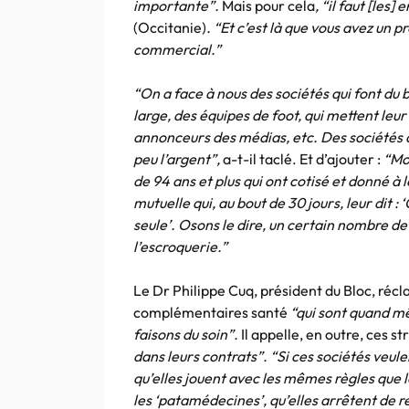
importante”.
Mais pour cela
, “il faut [les]
(Occitanie)
. “Et c’est là que vous avez un 
commercial.”
“On a face à nous des sociétés qui font du b
large, des équipes de foot, qui mettent leur
annonceurs des médias, etc. Des sociétés q
peu l’argent”,
a-t-il taclé. Et d’ajouter :
“Moi
de 94 ans et plus qui ont cotisé et donné à 
mutuelle qui, au bout de 30 jours, leur dit 
seule’. Osons le dire, un certain nombre de
l’escroquerie.”
Le Dr Philippe Cuq, président du Bloc, récla
complémentaires santé
“qui sont quand m
faisons du soin”.
Il appelle, en outre, ces st
dans leurs contrats”. “Si ces sociétés veulen
qu’elles jouent avec les mêmes règles que l
les ‘patamédecines’, qu’elles arrêtent de r