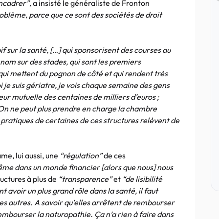
 encadrer”,
a insisté le généraliste de Fronton
problème, parce que ce sont des sociétés de droit
if sur la santé, […] qui sponsorisent des courses au
 nom sur des stades, qui sont les premiers
ui mettent du pognon de côté et qui rendent très
 je suis gériatre, je vois chaque semaine des gens
leur mutuelle des centaines de milliers d’euros ;
: ‘On ne peut plus prendre en charge la chambre
 pratiques de certaines de ces structures relèvent de
me, lui aussi, une
“régulation”
de ces
ême dans un monde financier [alors que nous] nous
ructures à plus de
“transparence”
et
“de lisibilité
t avoir un plus grand rôle dans la santé, il faut
es autres. A savoir qu’elles arrêtent de rembourser
embourser la naturopathie. Ça n’a rien à faire dans