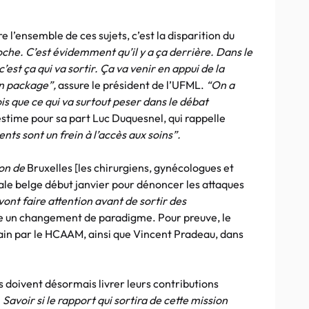
 l’ensemble de ces sujets, c’est la disparition du
oche. C’est évidemment qu’il y a ça derrière. Dans le
’est ça qui va sortir. Ça va venir en appui de la
un package”,
assure le président de l’UFML.
“On a
ois que ce qui va surtout peser dans le débat
estime pour sa part Luc Duquesnel, qui rappelle
ts sont un frein à l’accès aux soins”.
çon de
Bruxelles [les chirurgiens, gynécologues et
tale belge début janvier pour dénoncer les attaques
vont faire attention avant de sortir des
te un changement de paradigme. Pour preuve, le
hain par le HCAAM, ainsi que Vincent Pradeau, dans
 doivent désormais livrer leurs contributions
Savoir si le rapport qui sortira de cette mission