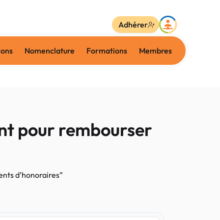
Adhérer
ions
Nomenclature
Formations
Membres
ent pour rembourser
ents d’honoraires”