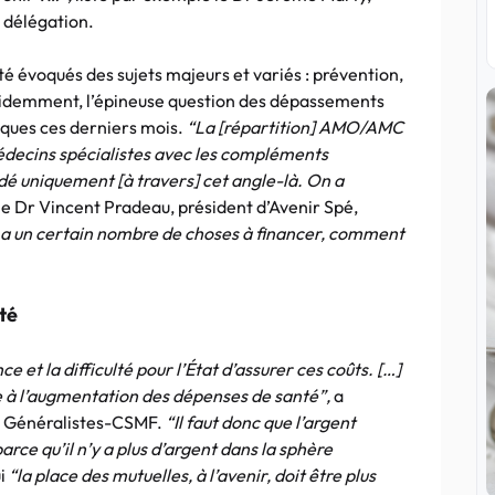
a délégation.
é évoqués des sujets majeurs et variés : prévention,
 évidemment, l’épineuse question des dépassements
aques ces derniers mois.
“La [répartition] AMO/AMC
 médecins spécialistes avec les compléments
rdé uniquement [à travers] cet angle-là. On a
 le Dr Vincent Pradeau, président d’Avenir Spé,
on a un certain nombre de choses à financer, comment
té
e et la difficulté pour l’État d’assurer ces coûts. […]
e à l’augmentation des dépenses de santé”,
a
es Généralistes-CSMF.
“Il faut donc que l’argent
rce qu’il n’y a plus d’argent dans la sphère
ui
“la place des mutuelles, à l’avenir, doit être plus