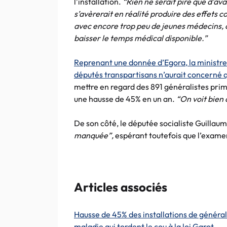
l’installation.
“Rien ne serait pire que d’av
s’avèrerait en réalité produire des effets co
avec encore trop peu de jeunes médecins, a
baisser le temps médical disponible.”
Reprenant une donnée d’Egora, la ministre a
députés transpartisans n’aurait concerné q
mettre en regard des 891 généralistes prim
une hausse de 45% en un an.
“On voit bien 
De son côté, le députée socialiste Guillau
manquée”,
espérant toutefois que l’examen
Articles associés
Hausse de 45% des installations de générali
maladie qui tordent le cou à la loi Garot