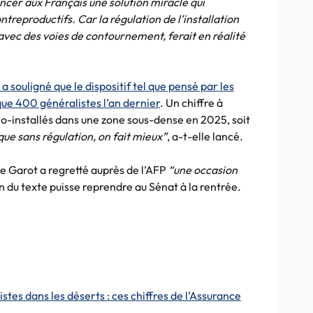
ancer aux Français une solution miracle qui
ntreproductifs. Car la régulation de l’installation
vec des voies de contournement, ferait en réalité
 souligné que le dispositif tel que pensé par les
ue 400 généralistes l’an dernier
. Un chiffre à
o-installés dans une zone sous-dense en 2025, soit
que sans régulation, on fait mieux”
, a-t-elle lancé.
me Garot a regretté auprès de l’AFP
“une occasion
 du texte puisse reprendre au Sénat à la rentrée.
stes dans les déserts : ces chiffres de l’Assurance