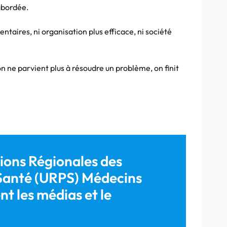
abordée.
taires, ni organisation plus efficace, ni société
n ne parvient plus à résoudre un problème, on finit
ons Régionales des
 Santé (URPS) Médecins
nt les médias et le