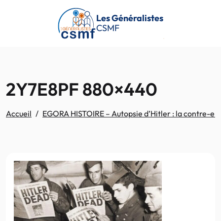
Passer au contenu principal
Les Généralistes
CSMF
2Y7E8PF 880×440
Accueil
EGORA HISTOIRE – Autopsie d’Hitler : la contre-enq