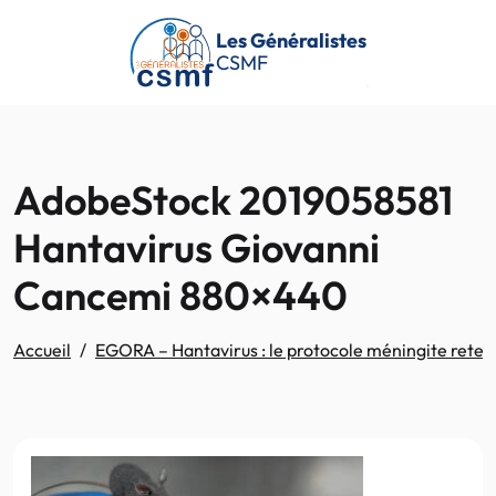
Passer au contenu principal
Les Généralistes
CSMF
AdobeStock 2019058581
Hantavirus Giovanni
Cancemi 880×440
Accueil
EGORA – Hantavirus : le protocole méningite retenu 