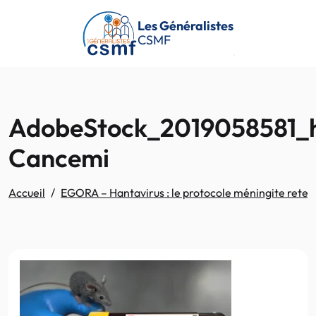
Passer au contenu principal
Les Généralistes
CSMF
AdobeStock_2019058581_h
Cancemi
Accueil
EGORA – Hantavirus : le protocole méningite retenu 