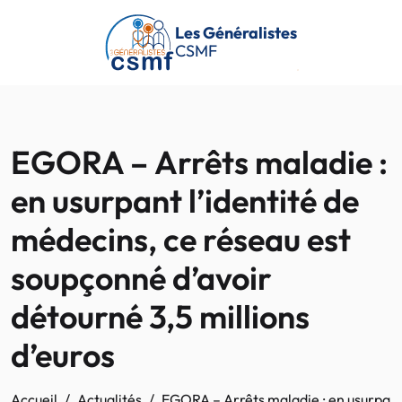
Passer au contenu principal
Les Généralistes
CSMF
EGORA – Arrêts maladie :
en usurpant l’identité de
médecins, ce réseau est
soupçonné d’avoir
détourné 3,5 millions
d’euros
Accueil
Actualités
EGORA – Arrêts maladie : en usurpant 