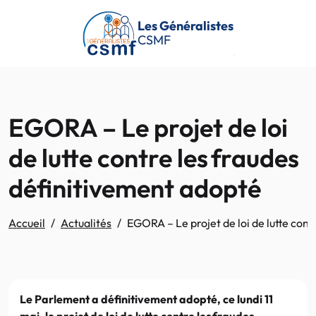
Passer au contenu principal
Les Généralistes
CSMF
EGORA – Le projet de loi
de lutte contre les fraudes
définitivement adopté
Accueil
Actualités
EGORA – Le projet de loi de lutte cont
Le Parlement a définitivement adopté, ce lundi 11
mai, le projet de loi de lutte contre les fraudes