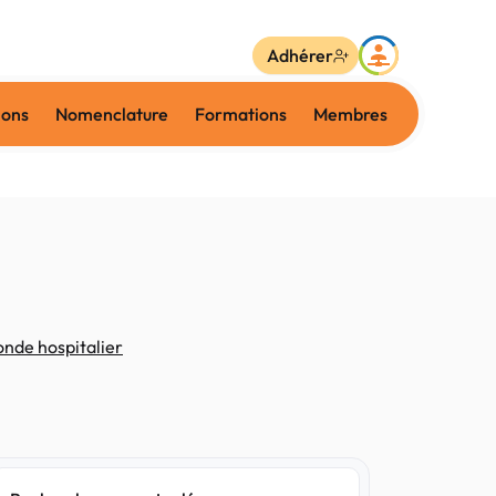
Adhérer
ions
Nomenclature
Formations
Membres
onde hospitalier