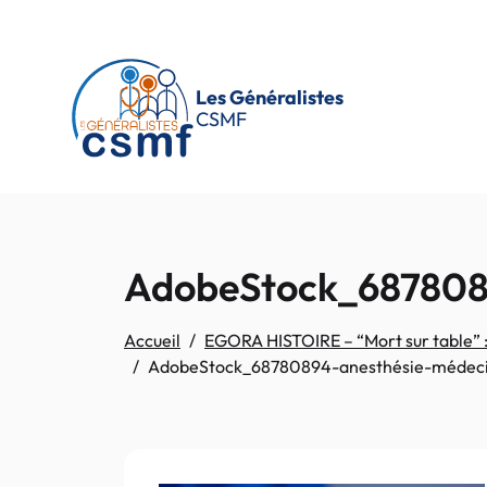
Passer au contenu principal
Les Généralistes
CSMF
AdobeStock_687808
Accueil
EGORA HISTOIRE – “Mort sur table” : r
AdobeStock_68780894-anesthésie-médec