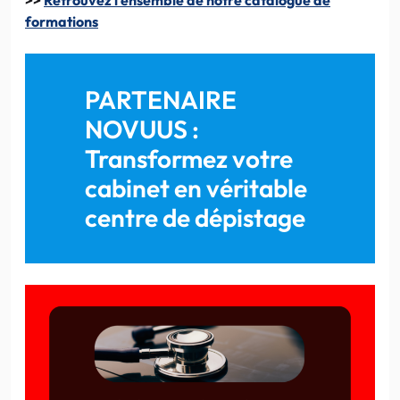
formations
PARTENAIRE
NOVUUS :
Transformez votre
cabinet en véritable
centre de dépistage