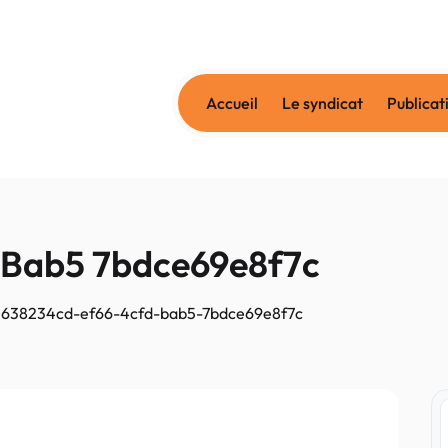
Accueil
Le syndicat
Publicat
 Bab5 7bdce69e8f7c
638234cd-ef66-4cfd-bab5-7bdce69e8f7c