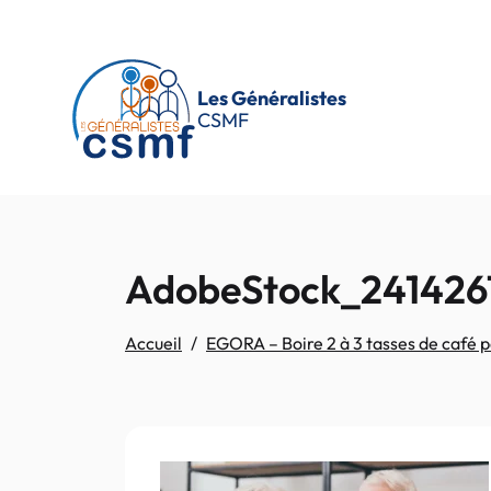
Passer au contenu principal
Les Généralistes
CSMF
AdobeStock_2414267
Accueil
EGORA – Boire 2 à 3 tasses de café p