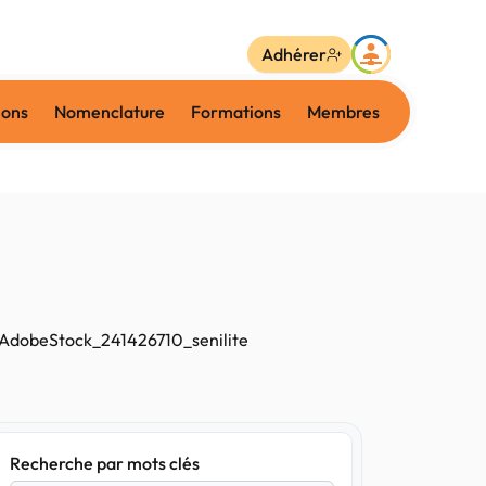
Adhérer
ions
Nomenclature
Formations
Membres
AdobeStock_241426710_senilite
Recherche par mots clés