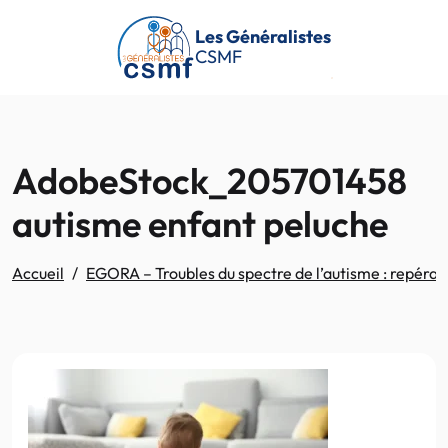
Passer au contenu principal
Les Généralistes
CSMF
AdobeStock_205701458
autisme enfant peluche
Accueil
EGORA – Troubles du spectre de l’autisme : repérag