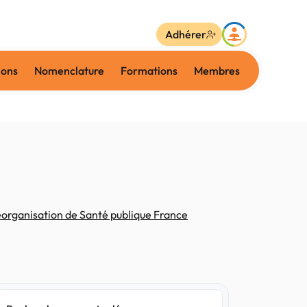
Adhérer
ions
Nomenclature
Formations
Membres
éorganisation de Santé publique France