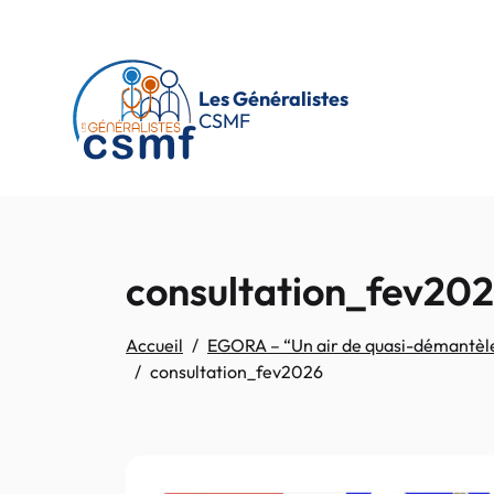
Passer au contenu principal
Les Généralistes
CSMF
consultation_fev20
Accueil
EGORA – “Un air de quasi-démantèlem
consultation_fev2026