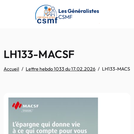
Passer au contenu principal
Les Généralistes
CSMF
LH133-MACSF
Accueil
Lettre hebdo 1033 du 17.02.2026
LH133-MACSF