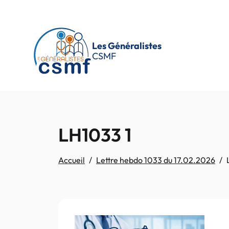
Passer au contenu principal
Les Généralistes
CSMF
LH1033 1
Accueil
Lettre hebdo 1033 du 17.02.2026