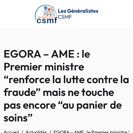
Passer au contenu principal
Les Généralistes
CSMF
EGORA – AME : le
Premier ministre
“renforce la lutte contre la
fraude” mais ne touche
pas encore “au panier de
soins”
Accueil
Actualités
EGORA – AME : le Premier ministre “re