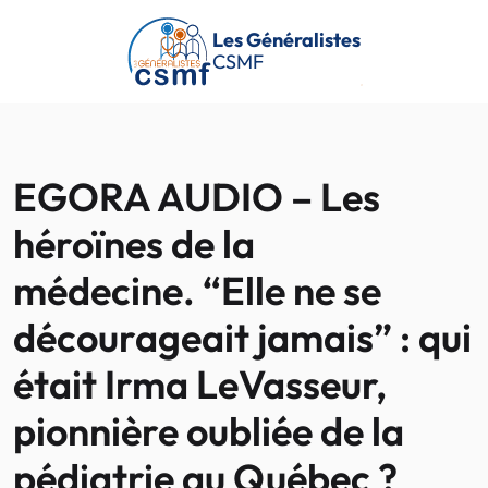
Passer au contenu principal
Les Généralistes
CSMF
EGORA AUDIO – Les
héroïnes de la
médecine. “Elle ne se
décourageait jamais” : qui
était Irma LeVasseur,
pionnière oubliée de la
pédiatrie au Québec ?