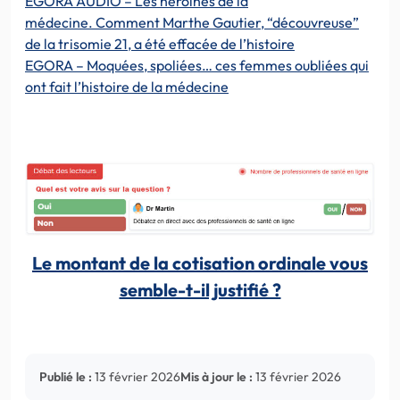
EGORA AUDIO – Les héroïnes de la
médecine. Comment Marthe Gautier, “découvreuse”
de la trisomie 21, a été effacée de l’histoire
EGORA – Moquées, spoliées… ces femmes oubliées qui
ont fait l’histoire de la médecine
Le montant de la cotisation ordinale vous
semble-t-il justifié ?
Publié le :
13 février 2026
Mis à jour le :
13 février 2026