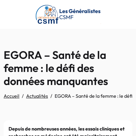
Passer au contenu principal
Les Généralistes
CSMF
EGORA – Santé de la
femme : le défi des
données manquantes
Accueil
Actualités
EGORA – Santé de la femme : le défi
Depuis de nombreuses années, les essais cliniques et
recherches en médecine ont été majoritairement