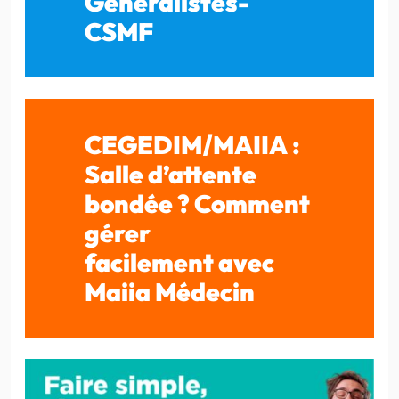
Généralistes-
CSMF
CEGEDIM/MAIIA :
Salle d’attente
bondée ? Comment
gérer
facilement avec
Maiia Médecin