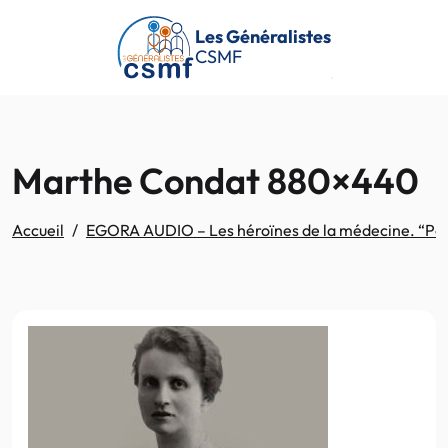
Passer au contenu principal
Les Généralistes
CSMF
Marthe Condat 880×440
Accueil
EGORA AUDIO – Les héroïnes de la médecine. “Pour l