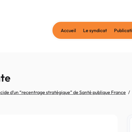
Accueil
Le syndicat
Publicat
nte
cide d’un “recentrage stratégique” de Santé publique France