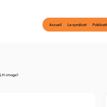
Accueil
Le syndicat
Publicat
LH-image1