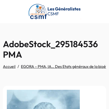
Passer au contenu principal
Les Généralistes
CSMF
AdobeStock_295184536
PMA
Accueil
EGORA – PMA, IA… Des Etats généraux de la bioéthiq