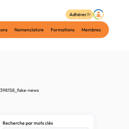
Adhérer
ions
Nomenclature
Formations
Membres
398158_fake-news
Recherche par mots clés