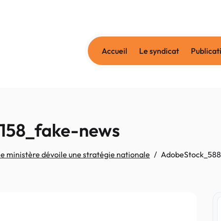
Accueil
Le syndicat
Publicat
158_fake-news
e ministère dévoile une stratégie nationale
AdobeStock_588