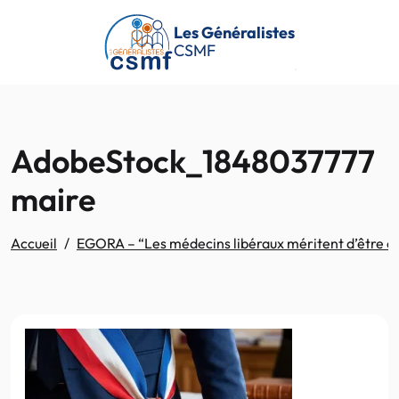
Passer au contenu principal
Les Généralistes
CSMF
AdobeStock_1848037777
maire
Accueil
EGORA – “Les médecins libéraux méritent d’être éc