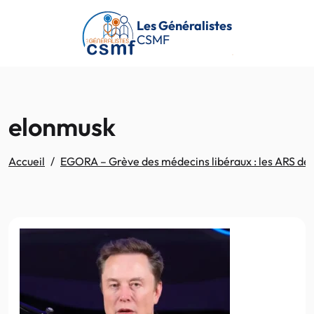
Passer au contenu principal
Les Généralistes
CSMF
elonmusk
Accueil
EGORA – Grève des médecins libéraux : les ARS dén