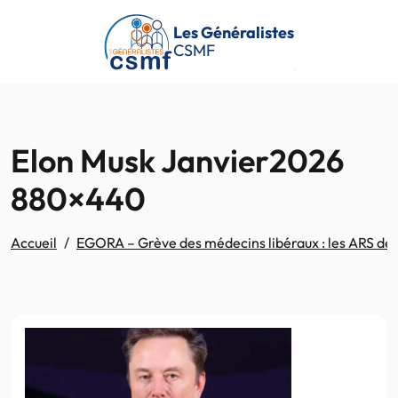
Passer au contenu principal
Les Généralistes
CSMF
Elon Musk Janvier2026
880×440
Accueil
EGORA – Grève des médecins libéraux : les ARS dén