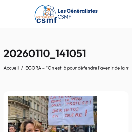
Passer au contenu principal
Les Généralistes
CSMF
20260110_141051
Accueil
EGORA – “On est là pour défendre l’avenir de la méde