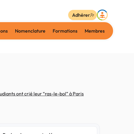
Adhérer
ions
Nomenclature
Formations
Membres
diants ont crié leur “ras-le-bol” à Paris