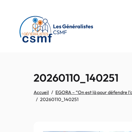
Passer au contenu principal
Les Généralistes
CSMF
20260110_140251
Accueil
EGORA – “On est là pour défendre l’av
20260110_140251