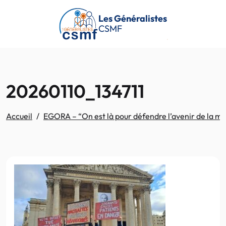
Passer au contenu principal
Les Généralistes
CSMF
20260110_134711
Accueil
EGORA – “On est là pour défendre l’avenir de la méde