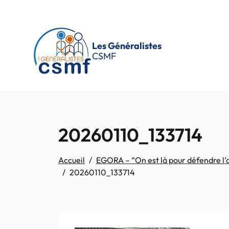
Passer au contenu principal
Les Généralistes
CSMF
20260110_133714
Accueil
EGORA – “On est là pour défendre l’av
20260110_133714