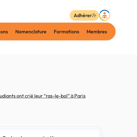
Adhérer
ions
Nomenclature
Formations
Membres
diants ont crié leur “ras-le-bol” à Paris