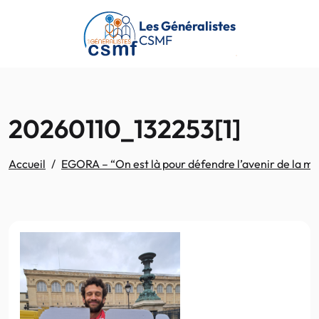
Passer au contenu principal
Les Généralistes
CSMF
20260110_132253[1]
Accueil
EGORA – “On est là pour défendre l’avenir de la méde