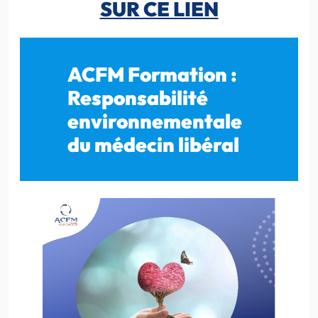
SUR CE LIEN
ACFM Formation :
Responsabilité
environnementale
du médecin libéral