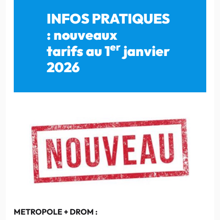
INFOS PRATIQUES
: nouveaux
er
tarifs au 1
janvier
2026
METROPOLE + DROM :