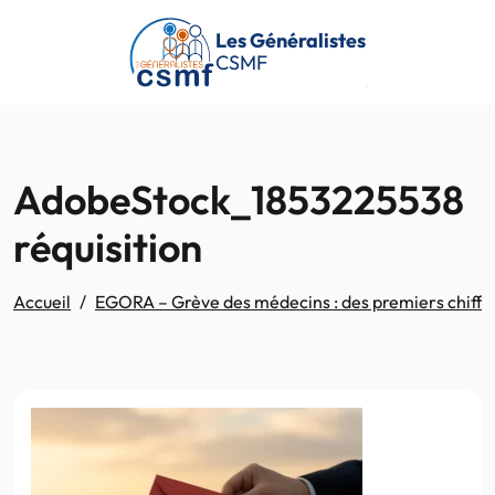
Passer au contenu principal
Les Généralistes
CSMF
AdobeStock_1853225538
réquisition
Accueil
EGORA – Grève des médecins : des premiers chiffres 