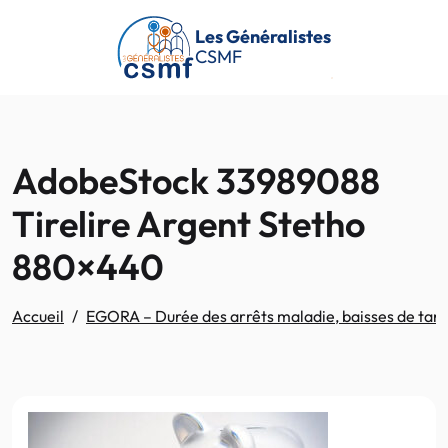
Passer au contenu principal
Les Généralistes
CSMF
AdobeStock 33989088
Tirelire Argent Stetho
880×440
Accueil
EGORA – Durée des arrêts maladie, baisses de tarif