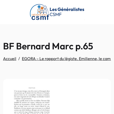
Passer au contenu principal
Les Généralistes
CSMF
BF Bernard Marc p.65
Accueil
EGORA – Le rapport du légiste. Emilienne, le camion