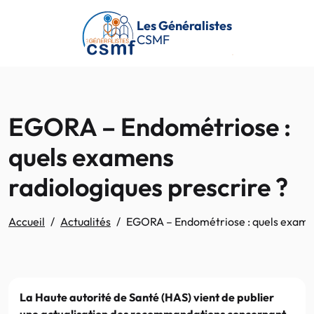
Passer au contenu principal
Les Généralistes
CSMF
EGORA – Endométriose :
quels examens
radiologiques prescrire ?
Accueil
Actualités
EGORA – Endométriose : quels examen
La Haute autorité de Santé (HAS) vient de publier
une actualisation des recommandations concernant