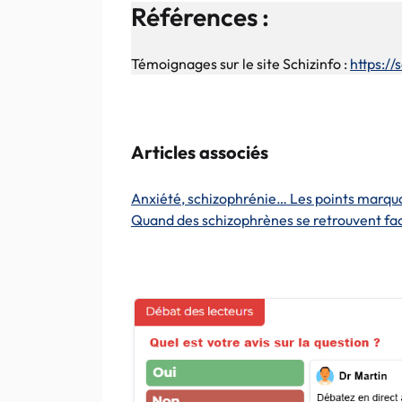
Références :
Témoignages sur le site Schizinfo :
https:/
Articles associés
Anxiété, schizophrénie… Les points marqu
Quand des schizophrènes se retrouvent fac