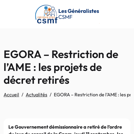
Passer au contenu principal
Les Généralistes
CSMF
EGORA – Restriction de
l’AME : les projets de
décret retirés
Accueil
Actualités
EGORA – Restriction de l’AME : les pro
Le Gouvernement démissionnaire a retiré de l’ordre
du jour du conseil de la Cnam, jeudi 11 septembre, les