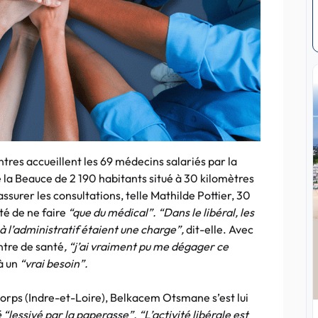
tres accueillent les 69 médecins salariés par la
de la Beauce de 2 190 habitants situé à 30 kilomètres
ssurer les consultations, telle Mathilde Pottier, 30
ité de ne faire
“que du médical”. “Dans le libéral, les
 l’administratif étaient une charge”,
dit-elle. Avec
ntre de santé
, “j’ai vraiment pu me dégager ce
à un
“vrai besoin”.
orps (Indre-et-Loire), Belkacem Otsmane s’est lui
 “lessivé par la paperasse”. “L’activité libérale est