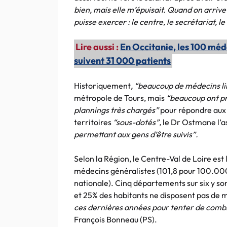
bien, mais elle m’épuisait. Quand on arrive 
puisse exercer : le centre, le secrétariat, l
Lire aussi :
En Occitanie, les 100 méde
suivent 31 000 patients
Historiquement
, “beaucoup de médecins li
métropole de Tours, mais
“beaucoup ont pr
plannings très chargés”
pour répondre aux 
territoires
“sous-dotés”,
le Dr Ostmane l’a
permettant aux gens d’être suivis”.
Selon la Région, le Centre-Val de Loire es
médecins généralistes (101,8 pour 100.000
nationale). Cinq départements sur six y s
et 25% des habitants ne disposent pas de 
ces dernières années pour tenter de comb
François Bonneau (PS).